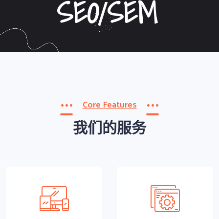
MANAGEMENT
SEO/SEM
APPLET
Core Features
我们的服务