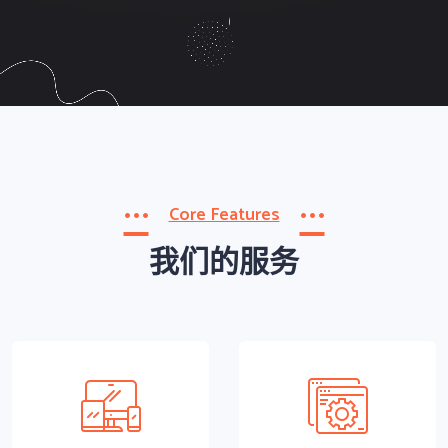
WEBSITE
WEBSITE
WECHAT
Core Features
我们的服务