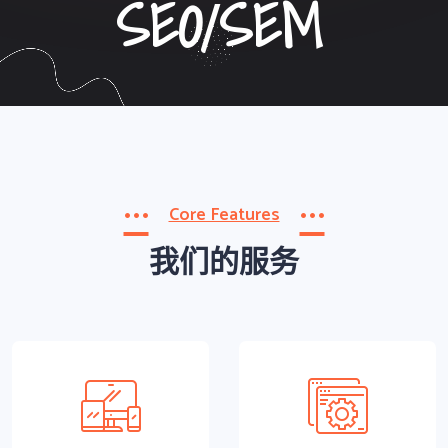
MANAGEMENT
SEO/SEM
APPLET
Core Features
我们的服务