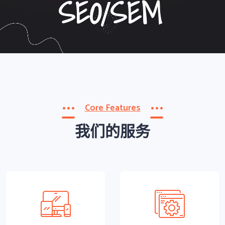
WEBSITE
WEBSITE
WECHAT
Core Features
我们的服务